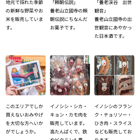
地元で採れた季節
「頼朝伝説」
「養老渓谷 出世
の新鮮な野菜やお
養老山立國寺の頼
観音」
米を販売していま
朝伝説にちなんだ
養老山立國寺の出
す。
お菓子です。
世観音にあやかっ
た日本酒です。
このエリアでしか
イノシシ・シカ・
イノシシのフラン
買えないおみやげ
キョン・カモ肉を
ク・チョリソー・
を大切な方へいか
販売しています。
ひき肉・スライス
がでしょうか。
高たんぱくで、鉄
なども販売してお
やビタミンも豊
ります。